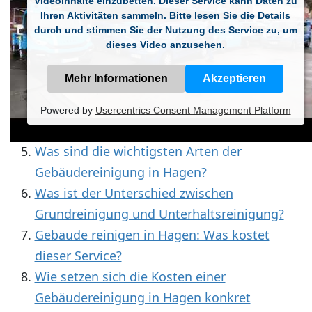
Videoinhalte einzubetten. Dieser Service kann Daten zu
Gebäudereinigung?
Ihren Aktivitäten sammeln. Bitte lesen Sie die Details
Aufgelistet: Welche Objekte säubert die
durch und stimmen Sie der Nutzung des Service zu, um
Gebäudereinigung in Hagen?
dieses Video anzusehen.
Welche Qualitätsmerkmale zeichnen eine
Mehr Informationen
Akzeptieren
seriöse Gebäudereinigung in Hagen aus?
Welche zusätzlichen Leistungen bietet ein
Powered by
Usercentrics Consent Management Platform
gutes Reinigungsunternehmen?
Was sind die wichtigsten Arten der
Gebäudereinigung in Hagen?
Was ist der Unterschied zwischen
Grundreinigung und Unterhaltsreinigung?
Gebäude reinigen in Hagen: Was kostet
dieser Service?
Wie setzen sich die Kosten einer
Gebäudereinigung in Hagen konkret