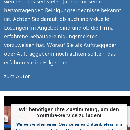
wenden, das seit vielen Jahren für seine
hervorragenden Reinigungsergebnisse bekannt
ist. Achten Sie darauf, ob auch individuelle
Lösungen im Angebot sind und ob die Firma
erfahrene Gebäudereinigungsmeister
vorzuweisen hat. Worauf Sie als Auftraggeber
oder Auftraggeberin noch achten sollten, das
erfahren Sie im Folgenden.
zum Autor
In diesem Ratgeber erhalten Sie
Informationen zu den Themen:
Wir benötigen Ihre Zustimmung, um den
Youtube-Service zu laden!
Was fällt alles in die Kategorie
Wir verwenden einen Service eines Drittanbieters, um